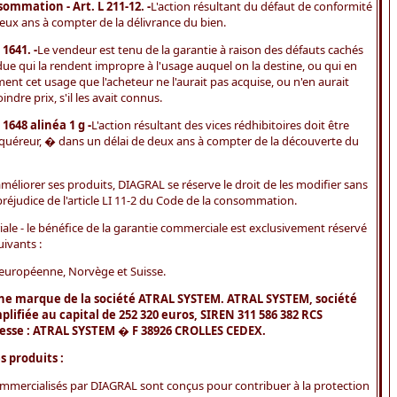
ommation - Art. L 211-12. -
L'action résultant du défaut de conformité
deux ans à compter de la délivrance du bien.
 1641. -
Le vendeur est tenu de la garantie à raison des défauts cachés
ue qui la rendent impropre à l'usage auquel on la destine, ou qui en
ent cet usage que l'acheteur ne l'aurait pas acquise, ou n'en aurait
dre prix, s'il les avait connus.
. 1648 alinéa 1 g -
L'action résultant des vices rédhibitoires doit être
acquéreur, � dans un délai de deux ans à compter de la découverte du
améliorer ses produits, DIAGRAL se réserve le droit de les modifier sans
préjudice de l'article LI 11-2 du Code de la consommation.
iale - le bénéfice de la garantie commerciale est exclusivement réservé
uivants :
 européenne, Norvège et Suisse.
ne marque de la société ATRAL SYSTEM. ATRAL SYSTEM, société
plifiée au capital de 252 320 euros, SIREN 311 586 382 RCS
sse : ATRAL SYSTEM � F 38926 CROLLES CEDEX.
s produits :
ommercialisés par DIAGRAL sont conçus pour contribuer à la protection