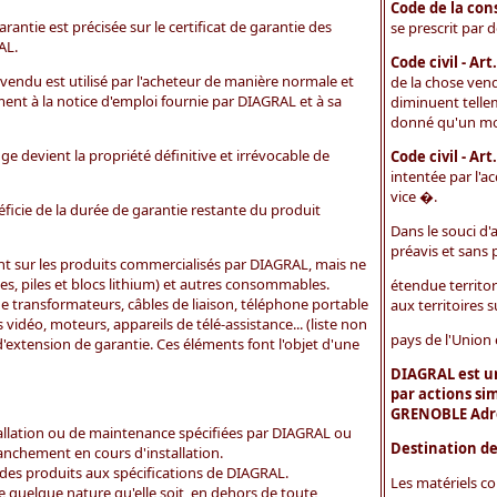
Code de la cons
rantie est précisée sur le certificat de garantie des
se prescrit par 
AL.
Code civil - Art.
 vendu est utilisé par l'acheteur de manière normale et
de la chose vend
nt à la notice d'emploi fournie par DIAGRAL et à sa
diminuent tellem
donné qu'un moin
ge devient la propriété définitive et irrévocable de
Code civil - Art
intentée par l'
vice �.
ficie de la durée de garantie restante du produit
Dans le souci d'
préavis et sans 
t sur les produits commercialisés par DIAGRAL, mais ne
es, piles et blocs lithium) et autres consommables.
étendue territor
ue transformateurs, câbles de liaison, téléphone portable
aux territoires s
idéo, moteurs, appareils de télé-assistance... (liste non
pays de l'Union
d'extension de garantie. Ces éléments font l'objet d'une
DIAGRAL est u
par actions sim
GRENOBLE Adre
allation ou de maintenance spécifiées par DIAGRAL ou
Destination de
anchement en cours d'installation.
es produits aux spécifications de DIAGRAL.
Les matériels c
 quelque nature qu'elle soit, en dehors de toute