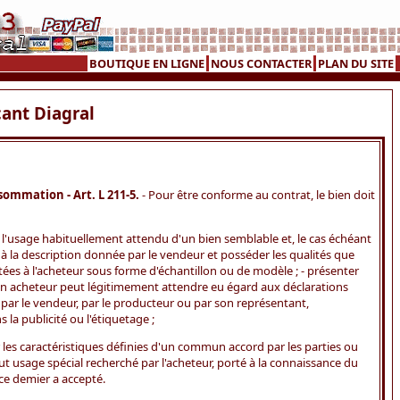
BOUTIQUE EN LIGNE
NOUS CONTACTER
PLAN DU SITE
cant Diagral
sommation - Art. L 211-5.
- Pour être conforme au contrat, le bien doit
 l'usage habituellement attendu d'un bien semblable et, le cas échéant
 à la description donnée par le vendeur et posséder les qualités que
ntées à l'acheteur sous forme d'échantillon ou de modèle ; - présenter
'un acheteur peut légitimement attendre eu égard aux déclarations
 par le vendeur, par le producteur ou par son représentant,
a publicité ou l'étiquetage ;
les caractéristiques définies d'un commun accord par les parties ou
ut usage spécial recherché par l'acheteur, porté à la connaissance du
ce demier a accepté.