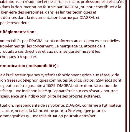
habitations en résidentiel et de certains locaux professionnels tels qu'ils
 dans la documentation fournie par DIAGRAL, ou pour contribuer à la
 bien-être des personnes, dans les limites techniques et
 décrites dans la documentation fournie par DIAGRAL et
ar le revendeur.
t Réglementation :
mmercialisés par DIAGRAL sont conformes aux exigences essentielles
européennes qui les concernent. Le marquage CE atteste de la
roduits à ces directives et aux normes qui définissent les
echniques à respecter.
munication (indisponibilité) :
e à l'utilisateur que ses systèmes fonctionnent grâce aux réseaux de
on (réseaux téléphoniques commutés publics, radios, GSM etc.) dont
 ne peut pas être garantie à 100%. DIAGRAL attire donc l'attention de
 le fait qu'une indisponibilité qui apparaîtrait sur ces réseaux pourrait
séquence une indis�ponibilité de ses propres systèmes.
ituation, indépendante de sa volonté, DIAGRAL confirme à l'utilisateur
sabilité, ni celle du fabricant ne pourra être engagée pour les
mmageables qu'une telle situation pourrait entraîner.