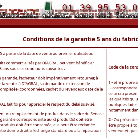
Conditions de la garantie 5 ans du fabri
à partir de la date de vente au premier utilisateur.
uits commercialisés par DIAGRAL peuvent bénéficier
Code de la con
 ans sous les conditions suivantes :
:
e garantie, l'acheteur doit impérativement retourner, à
1 -
être propre à
 de la vente, à DIAGRAL, sa demande d'extension de
: - correspondre
complétée (coordonnées, cachet du revendeur, date de la
celui-ci a prése
les qualités qu
L fait foi pour apprécier le respect du délai susvisé.
publiques faites
notamment dans l
nt ou remplacement de produit dans le cadre du Service
garantie correspondante au(x) produit(s) doit être
2 -
Ou présenter 
roduits doit être conservée, elle peut être réclamée
être propre à to
antie donne droit à l'échange standard ou à la réparation
vendeur et que 