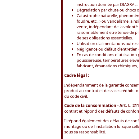
instruction donnée par DIAGRAL.
Dégradation par chute ou chocs 
Catastrophe naturelle, phénomèn
foudre, etc...) ou vandalisme, ain
vente, indépendant de la volonté d
raisonnablement être tenue de prévo
de ses obligations essentielles.
Utilisation d'alimentations autres
Négligence ou défaut d'entretien de
En cas de conditions d'utilisation
poussiéreuse, températures élevé
fabricant, émanations chimiques, et
Cadre légal :
Indépendamment de la garantie consenti
produit au contrat et des vices rédhibito
du code civil.
Code de la consommation - Art. L. 211
contrat et répond des défauts de conformi
Il répond également des défauts de confo
montage ou de l'installation lorsque celle
sous sa responsabilité.