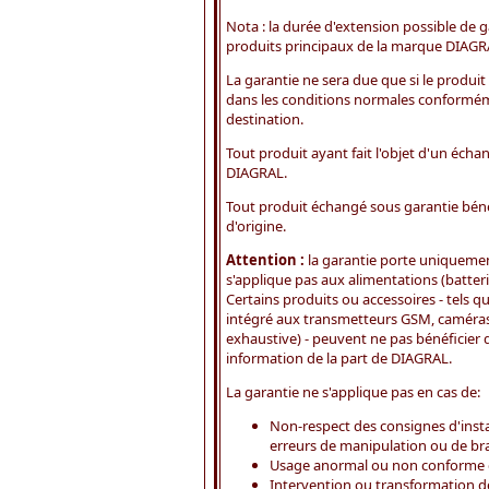
Nota : la durée d'extension possible de ga
produits principaux de la marque DIAGR
La garantie ne sera due que si le produit
dans les conditions normales conforméme
destination.
Tout produit ayant fait l'objet d'un échan
DIAGRAL.
Tout produit échangé sous garantie béné
d'origine.
Attention :
la garantie porte uniquemen
s'applique pas aux alimentations (batteri
Certains produits ou accessoires - tels q
intégré aux transmetteurs GSM, caméras v
exhaustive) - peuvent ne pas bénéficier 
information de la part de DIAGRAL.
La garantie ne s'applique pas en cas de:
Non-respect des consignes d'inst
erreurs de manipulation ou de br
Usage anormal ou non conforme d
Intervention ou transformation de