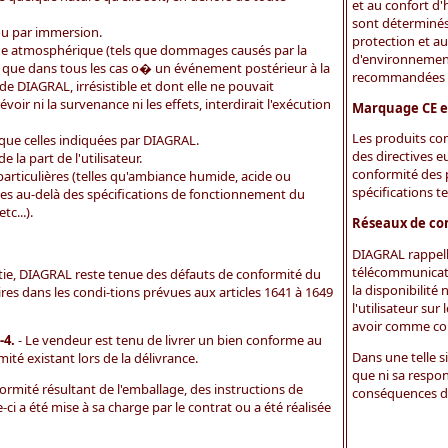
et au confort d'
sont déterminés
ou par immersion.
protection et au
e atmosphérique (tels que dommages causés par la
d'environnement
si que dans tous les cas o� un événement postérieur à la
recommandées p
e DIAGRAL, irrésistible et dont elle ne pouvait
ir ni la survenance ni les effets, interdirait l'exécution
Marquage CE e
Les produits co
 que celles indiquées par DIAGRAL.
des directives 
 la part de l'utilisateur.
conformité des p
 particulières (telles qu'ambiance humide, acide ou
spécifications t
es au-delà des spécifications de fonctionnement du
c...).
Réseaux de com
DIAGRAL rappell
télécommunicati
e, DIAGRAL reste tenue des défauts de conformité du
la disponibilité
ires dans les condi-tions prévues aux articles 1641 à 1649
l'utilisateur sur
avoir comme con
-4.
- Le vendeur est tenu de livrer un bien conforme au
Dans une telle s
té existant lors de la délivrance.
que ni sa respon
rmité résultant de l'emballage, des instructions de
conséquences do
-ci a été mise à sa charge par le contrat ou a été réalisée