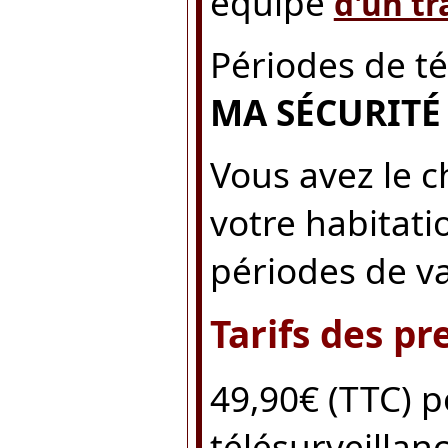
équipé
d'un t
Périodes de té
MA SÉCURITÉ
Vous avez le c
votre habitati
périodes de v
Tarifs des pr
49,90€ (TTC) p
télésurveillanc