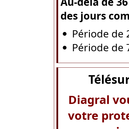
Au-delà de 36
des jours com
Période de 2
Période de 7
Télésu
Diagral vo
votre prot