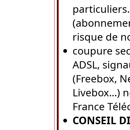
particulier
(abonnemen
risque de n
coupure sec
ADSL, signa
(Freebox, N
Livebox...)
France Télé
CONSEIL D