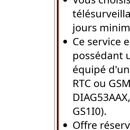
télésurveil
jours minim
Ce service 
possédant u
équipé d'un
RTC ou GSM
DIAG53AAX, 
GS1I0).
Offre réser