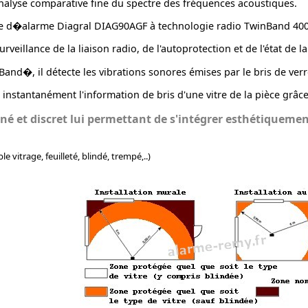
l'analyse comparative fine du spectre des fréquences acoustiques.
rale d�alarme Diagral DIAG90AGF à technologie radio TwinBand 40
rveillance de la liaison radio, de l'autoprotection et de l'état de la 
Band�, il détecte les vibrations sonores émises par le bris de ver
instantanément l'information de bris d'une vitre de la pièce grâce
né et discret lui permettant de s'intégrer esthétiquement
 vitrage, feuilleté, blindé, trempé,..)
d