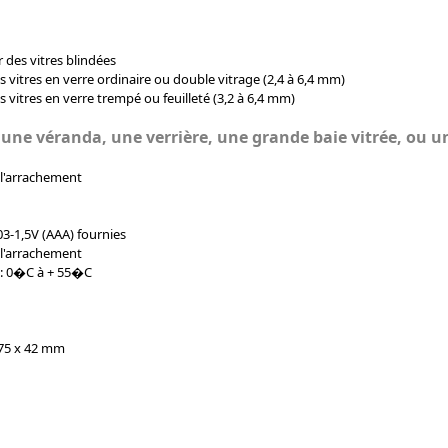
 des vitres blindées
 vitres en verre ordinaire ou double vitrage (2,4 à 6,4 mm)
 vitres en verre trempé ou feuilleté (3,2 à 6,4 mm)
 une véranda, une verrière, une grande baie vitrée, ou 
 l'arrachement
R03-1,5V (AAA) fournies
 l'arrachement
: 0�C à + 55�C
 75 x 42 mm